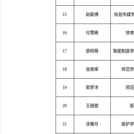
15
赵毅博
信息传媒
16
付雪峰
体
17
邵柯萌
智能制造
18
张席席
师范
19
郭梦洋
师
20
王甜甜
21
涂耀月
医护