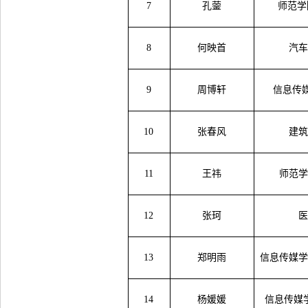
7
孔蓥
师范学
8
何映首
汽
9
周博轩
信息传
10
张春风
建
11
王祎
师范
12
张珂
13
郑明雨
信息传媒
14
杨媛媛
信息传媒