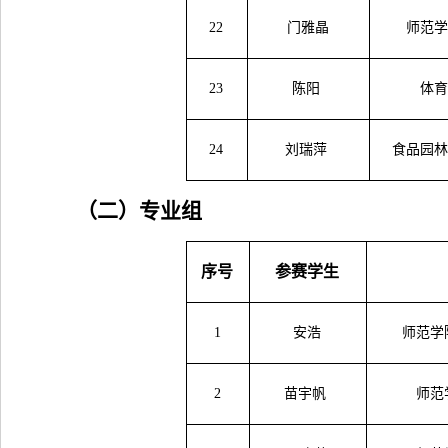
22
门雅晶
师范
23
陈阳
体
24
刘瑞萍
食品园
（二）
专业组
序号
参赛学生
1
安浩
师范学
2
苗宇帆
师范