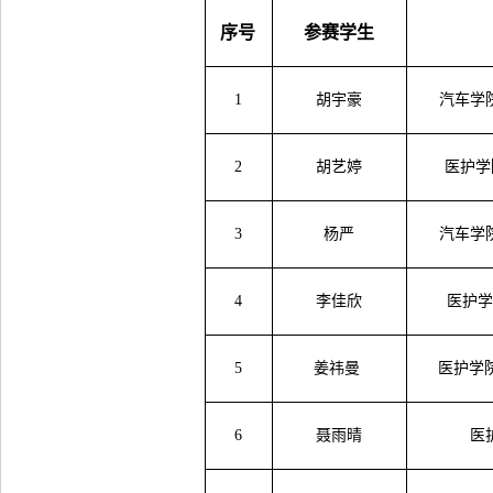
序号
参赛学生
1
胡宇豪
汽车学
2
胡艺婷
医护学
3
杨严
汽车学
4
李佳欣
医护
5
姜祎曼
医护学
6
聂雨晴
医