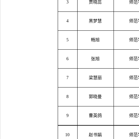
3
贾晓蕊
师范
4
黑梦慧
师范
5
畅旭
师范
6
张旭
师范
7
梁慧丽
师范
8
郭晓曼
师范
9
曹英鸽
师范
10
赵书娟
师范