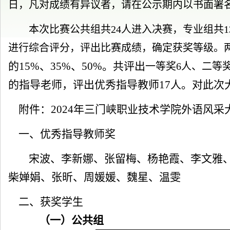
日，凡对成绩有异议者，请在公示期内以书面署
本次比赛
公共组
共
24人进入决赛，专业组共
进行综合评分，评出比赛成绩，确定获奖等级。
的
1
5%、
35
%、
5
0%
。共评出
一等奖
6
人、二等
的
指导老师，评出优秀指导教师
17人
。对此次
附件
：
2024年三门峡职业技术学院外语风采
一、
优秀
指导教师奖
宋波、李新娜、张留梅、杨艳霞、李文雅、
柴婵娟、张昕、周媛媛、魏星、温雯
二、获奖
学生
（一）
公共组